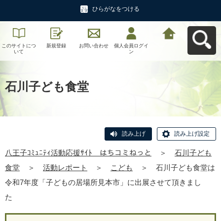
ひらがなをつける
このサイトにつ
新規登録
お問い合わせ
個人会員ログイ
八王子ｺﾐｭﾆﾃｨ活
いて
ン
動応援ｻｲﾄ はち
コミねっとへ戻
る
石川子ども食堂
読み上げ
読み上げ設定
八王子ｺﾐｭﾆﾃｨ活動応援ｻｲﾄ はちコミねっと
＞
石川子ども
食堂
＞
活動レポート
＞
こども
＞
石川子ども食堂は
令和7年度「子どもの居場所見本市」に出展させて頂きまし
た