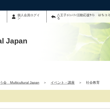
わ
個人会員ログイ
八王子ｺﾐｭﾆﾃｨ活動応援ｻｲﾄ はち
ン
る
 Japan
 Multicultural Japan
＞
イベント・講座
＞
社会教育