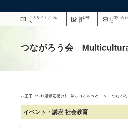
サイト内検索
このサイトについ
新規登
お問い合
て
録
せ
つながろう会 Multicultural
八王子ｺﾐｭﾆﾃｨ活動応援ｻｲﾄ はちコミねっと
＞
つながろう会
イベント・講座 社会教育