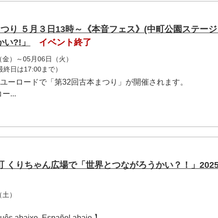
つり ５月３日13時～《本音フェス》(中町公園ステー
い?!」
イベント終了
日（金）～05月06日（火）
（最終日は17:00まで）
子ユーロードで「第32回古本まつり」が開催されます。
...
 くりちゃん広場で「世界とつながろうかい？！」2025
了
（土）
guês abaixo. Español abajo.】