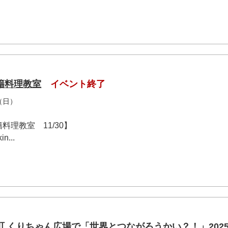
籍料理教室
イベント終了
（日）
理教室 11/30】
in...
 くりちゃん広場で「世界とつながろうかい？！」2025