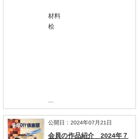
材料
桧
...
公開日：2024年07月21日
会員の作品紹介 2024年７