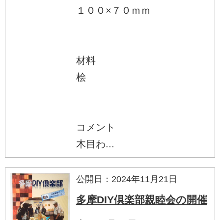
１００×７０ｍｍ
材料
桧
コメント
木目わ...
公開日：2024年11月21日
多摩DIY倶楽部親睦会の開催