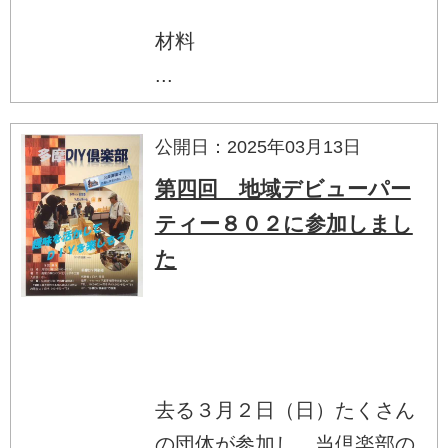
材料
...
公開日：2025年03月13日
第四回 地域デビューパー
ティー８０２に参加しまし
た
去る３月２日（日）たくさん
の団体が参加し、当倶楽部の