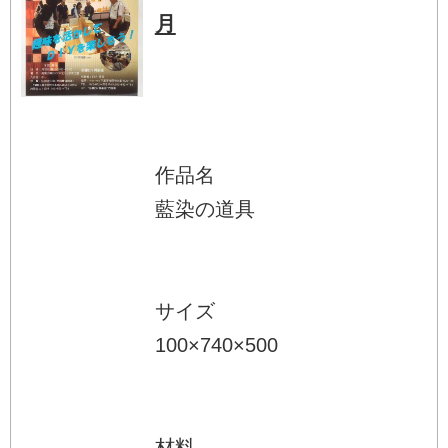
月
作品名
藍染の道具
サイズ
100×740×500
材料