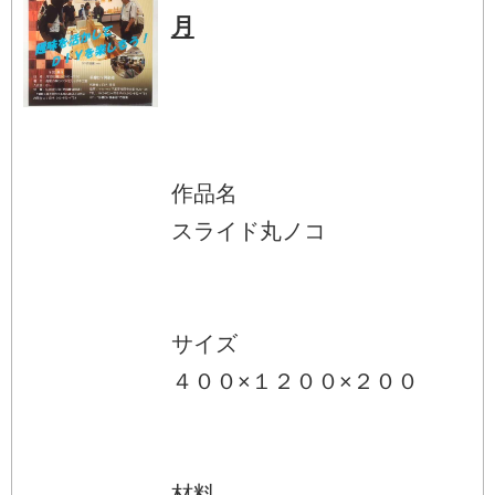
月
作品名
スライド丸ノコ
サイズ
４００×１２００×２００
材料...