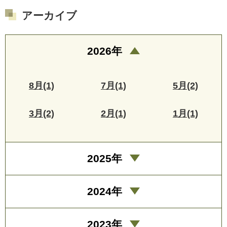
アーカイブ
2026年
8月(1)
7月(1)
5月(2)
3月(2)
2月(1)
1月(1)
2025年
2024年
2023年