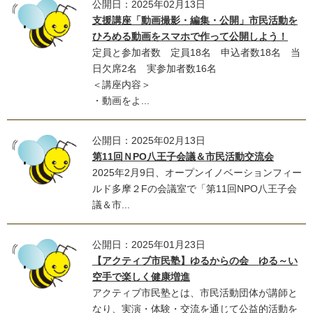
公開日：2025年02月13日
支援講座「動画撮影・編集・公開」市民活動を
ひろめる動画をスマホで作って公開しよう！
定員と参加者数 定員18名 申込者数18名 当
日欠席2名 実参加者数16名
＜講座内容＞
・動画をよ...
公開日：2025年02月13日
第11回ＮPO八王子会議＆市民活動交流会
2025年2月9日、オープンイノベーションフィー
ルド多摩２Fの会議室で「第11回NPO八王子会
議＆市...
公開日：2025年01月23日
【アクティブ市民塾】ゆるからの会 ゆる～い
空手で楽しく健康増進
アクティブ市民塾とは、市民活動団体が講師と
なり、実演・体験・交流を通じて公益的活動を