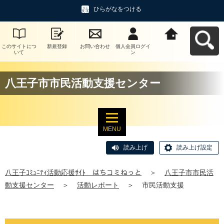
ひらがなをつける
このサイトにつ
新規登録
お問い合わせ
個人会員ログイ
八王子ｺﾐｭﾆﾃｨ活
いて
ン
動応援ｻｲﾄ はち
コミねっとへ戻
る
八王子市市民活動支援センター
MENU
読み上げ
読み上げ設定
八王子ｺﾐｭﾆﾃｨ活動応援ｻｲﾄ はちコミねっと
＞
八王子市市民活
動支援センター
＞
活動レポート
＞
市民活動支援