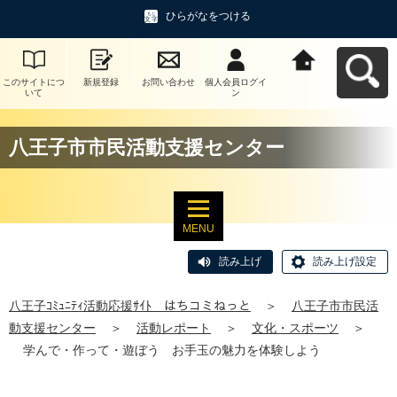
ひらがなをつける
このサイトにつ
新規登録
お問い合わせ
個人会員ログイ
八王子ｺﾐｭﾆﾃｨ活
いて
ン
動応援ｻｲﾄ はち
コミねっとへ戻
る
八王子市市民活動支援センター
MENU
読み上げ
読み上げ設定
八王子ｺﾐｭﾆﾃｨ活動応援ｻｲﾄ はちコミねっと
＞
八王子市市民活
動支援センター
＞
活動レポート
＞
文化・スポーツ
＞
学んで・作って・遊ぼう お手玉の魅力を体験しよう