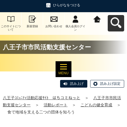
ひらがなをつける
このサイトにつ
新規登録
お問い合わせ
個人会員ログイ
八王子ｺﾐｭﾆﾃｨ活
いて
ン
動応援ｻｲﾄ はち
コミねっとへ戻
る
八王子市市民活動支援センター
MENU
読み上げ
読み上げ設定
八王子ｺﾐｭﾆﾃｨ活動応援ｻｲﾄ はちコミねっと
＞
八王子市市民活
動支援センター
＞
活動レポート
＞
こどもの健全育成
＞
食で地域を支える二つの団体を知ろう