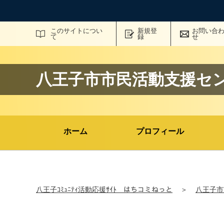
サイト内検索
このサイトについ
新規登
お問い合
て
録
せ
八王子市市民活動支援セ
ホーム
プロフィール
八王子ｺﾐｭﾆﾃｨ活動応援ｻｲﾄ はちコミねっと
＞
八王子市