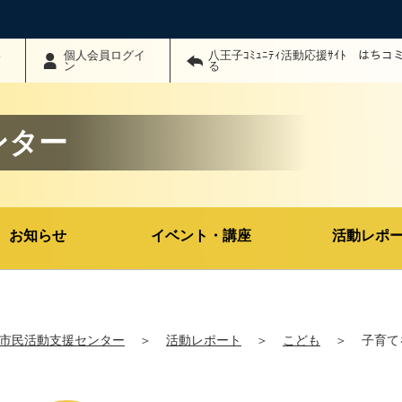
わ
個人会員ログイ
八王子ｺﾐｭﾆﾃｨ活動応援ｻｲﾄ はち
ン
る
ンター
お知らせ
イベント・講座
活動レポ
市民活動支援センター
＞
活動レポート
＞
こども
＞
子育て