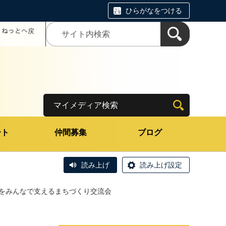
ひらがなをつける
コミねっとへ戻
マイメディア検索
ート
仲間募集
ブログ
読み上げ
読み上げ設定
をみんなで支えるまちづくり交流会