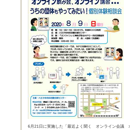
6
月
2
1
日
に
実
施
し
た
「
最
近
よ
く
聞
く
オ
ン
ラ
イ
ン
会
議