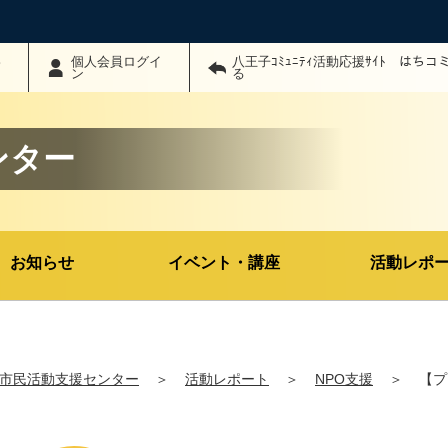
わ
個人会員ログイ
八王子ｺﾐｭﾆﾃｨ活動応援ｻｲﾄ はち
ン
る
ンター
お知らせ
イベント・講座
活動レポ
市民活動支援センター
＞
活動レポート
＞
NPO支援
＞
【プ