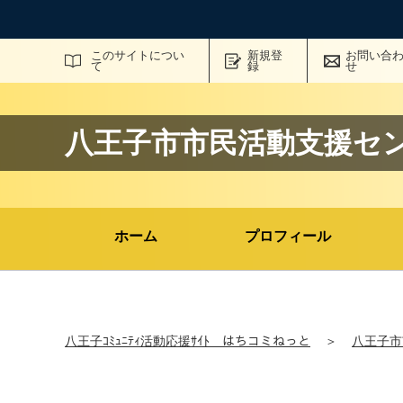
サイト内検索
このサイトについ
新規登
お問い合
て
録
せ
八王子市市民活動支援セ
ホーム
プロフィール
八王子ｺﾐｭﾆﾃｨ活動応援ｻｲﾄ はちコミねっと
＞
八王子市