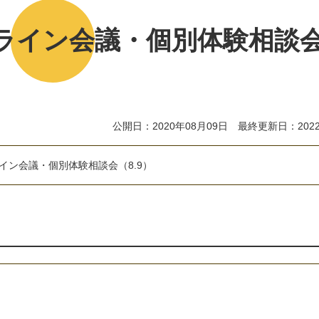
ライン会議・個別体験相談
公開日：2020年08月09日 最終更新日：2022
イ
ン
会
議
・
個
別
体
験
相
談
会
（
8
.
9
）