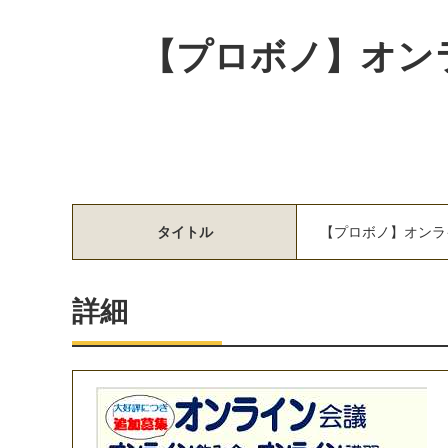
【プロボノ】オン
タイトル
【
プ
ロ
ボ
ノ
】
オ
ン
ラ
詳細