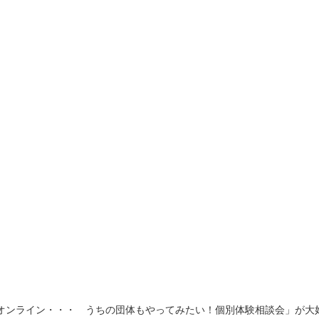
オ
ン
ラ
イ
ン
・
・
・
う
ち
の
団
体
も
や
っ
て
み
た
い
！
個
別
体
験
相
談
会
」
が
大