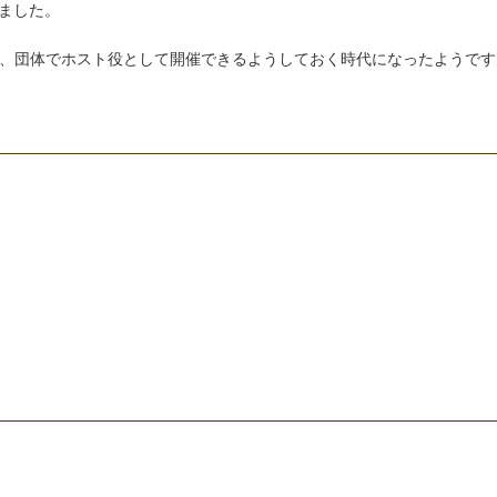
ま
し
た
。
、
団
体
で
ホ
ス
ト
役
と
し
て
開
催
で
き
る
よ
う
し
て
お
く
時
代
に
な
っ
た
よ
う
で
す