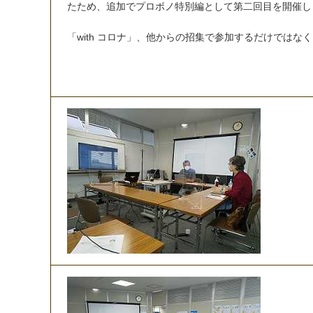
た
た
め
、
追
加
で
プ
ロ
ボ
ノ
特
別
編
と
し
て
第
二
回
目
を
開
催
し
「
w
i
t
h
コ
ロ
ナ
」
、
他
か
ら
の
招
集
で
参
加
す
る
だ
け
で
は
な
く