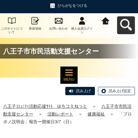
ひらがなをつける
このサイトにつ
新規登録
お問い合わせ
個人会員ログイ
八王子ｺﾐｭﾆﾃｨ活
いて
ン
動応援ｻｲﾄ はち
コミねっとへ戻
る
八王子市市民活動支援センター
MENU
読み上げ
読み上げ設定
八王子ｺﾐｭﾆﾃｨ活動応援ｻｲﾄ はちコミねっと
＞
八王子市市民活
動支援センター
＞
活動レポート
＞
健康福祉
＞
「プロ
ボノ説明会」報告ー開催日3/7（日）