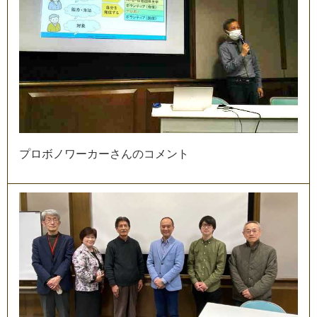
プ
ロ
ボ
ノ
ワ
ー
カ
ー
さ
ん
の
コ
メ
ン
ト