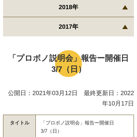
2018年
2017年
「プロボノ説明会」報告ー開催日
3/7（日）
公開日：2021年03月12日 最終更新日：2022
年10月17日
タイトル
「
プ
ロ
ボ
ノ
説
明
会
」
報
告
ー
開
催
日
3
/
7
（
日
）