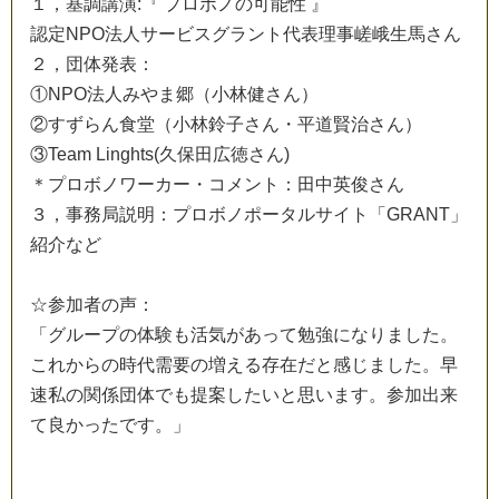
１
，
基
調
講
演
:
『
プ
ロ
ボ
ノ
の
可
能
性
』
認
定
N
P
O
法
人
サ
ー
ビ
ス
グ
ラ
ン
ト
代
表
理
事
嵯
峨
生
馬
さ
ん
２
，
団
体
発
表
：
①
N
P
O
法
人
み
や
ま
郷
（
小
林
健
さ
ん
）
②
す
ず
ら
ん
食
堂
（
小
林
鈴
子
さ
ん
・
平
道
賢
治
さ
ん
）
③
T
e
a
m
L
i
n
g
h
t
s
(
久
保
田
広
徳
さ
ん
)
＊
プ
ロ
ボ
ノ
ワ
ー
カ
ー
・
コ
メ
ン
ト
：
田
中
英
俊
さ
ん
３
，
事
務
局
説
明
：
プ
ロ
ボ
ノ
ポ
ー
タ
ル
サ
イ
ト
「
G
R
A
N
T
」
紹
介
な
ど
☆
参
加
者
の
声
：
「
グ
ル
ー
プ
の
体
験
も
活
気
が
あ
っ
て
勉
強
に
な
り
ま
し
た
。
こ
れ
か
ら
の
時
代
需
要
の
増
え
る
存
在
だ
と
感
じ
ま
し
た
。
早
速
私
の
関
係
団
体
で
も
提
案
し
た
い
と
思
い
ま
す
。
参
加
出
来
て
良
か
っ
た
で
す
。
」