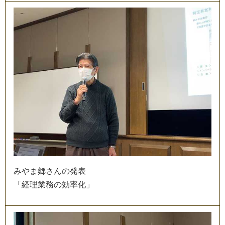
み
や
ま
郷
さ
ん
の
発
表
「
経
理
業
務
の
効
率
化
」