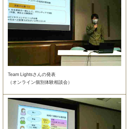
T
e
a
m
L
i
g
h
t
s
さ
ん
の
発
表
（
オ
ン
ラ
イ
ン
個
別
体
験
相
談
会
）