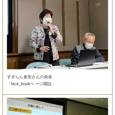
す
ず
ら
ん
食
堂
さ
ん
の
発
表
「
f
a
c
e
_
b
o
o
k
ペ
ー
ジ
開
設
」