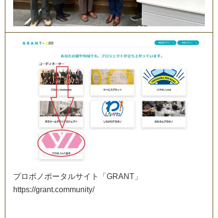
プ
ロ
ボ
ノ
ポ
ー
タ
ル
サ
イ
ト
「
G
R
A
N
T
」
h
t
t
p
s
:
/
/
g
r
a
n
t
.
c
o
m
m
u
n
i
t
y
/