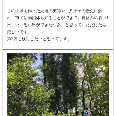
こ
の
山
城
を
作
っ
た
人
達
の
英
知
や
、
八
王
子
の
歴
史
に
触
れ
、
市
民
活
動
団
体
も
知
る
こ
と
が
で
き
て
、
夏
休
み
の
暑
い
1
日
、
い
い
思
い
出
が
で
き
た
な
あ
、
と
思
っ
て
い
た
だ
け
た
ら
嬉
し
い
で
す
。
第
2
弾
も
検
討
し
た
い
と
思
っ
て
ま
す
。