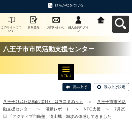
ひらがなをつける
このサイトにつ
新規登録
お問い合わせ
個人会員ログイ
八王子ｺﾐｭﾆﾃｨ活
いて
ン
動応援ｻｲﾄ はち
コミねっとへ戻
る
八王子市市民活動支援センター
MENU
読み上げ
読み上げ設定
八王子ｺﾐｭﾆﾃｨ活動応援ｻｲﾄ はちコミねっと
＞
八王子市市民活
動支援センター
＞
活動レポート
＞
NPO支援
＞
7月25
日 「アクティブ市民塾」滝山城・城攻め体感してきました