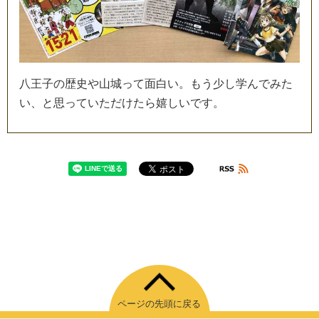
八
王
子
の
歴
史
や
山
城
っ
て
面
白
い
。
も
う
少
し
学
ん
で
み
た
い
、
と
思
っ
て
い
た
だ
け
た
ら
嬉
し
い
で
す
。
ページの先頭に戻る