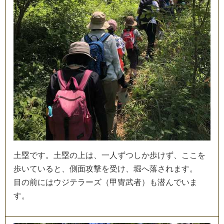
土
塁
で
す
。
土
塁
の
上
は
、
一
人
ず
つ
し
か
歩
け
ず
、
こ
こ
を
歩
い
て
い
る
と
、
側
面
攻
撃
を
受
け
、
堀
へ
落
さ
れ
ま
す
。
目
の
前
に
は
ウ
ジ
テ
ラ
ー
ズ
（
甲
冑
武
者
）
も
潜
ん
で
い
ま
す
。