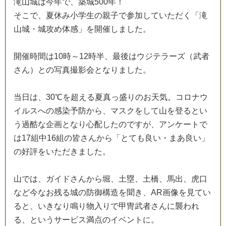
滝
山
城
は
今
年
で
、
築
城
5
0
0
年
！
そ
こ
で
、
夏
休
み
小
学
生
の
親
子
で
参
加
し
て
い
た
だ
く
「
滝
山
城
・
城
攻
め
体
感
」
を
開
催
し
ま
し
た
。
開
催
時
間
は
1
0
時
～
1
2
時
半
、
最
後
は
ウ
ジ
テ
ラ
ー
ズ
（
武
者
さ
ん
）
と
の
写
真
撮
影
会
と
な
り
ま
し
た
。
当
日
は
、
3
0
℃
を
超
え
る
夏
真
っ
盛
り
の
お
天
気
。
コ
ロ
ナ
ウ
イ
ル
ス
へ
の
感
染
予
防
か
ら
、
マ
ス
ク
を
し
て
山
を
登
る
と
い
う
過
酷
な
企
画
と
な
り
心
配
し
た
の
で
す
が
、
ア
ン
ケ
ー
ト
で
は
1
7
組
中
1
6
組
の
皆
さ
ん
か
ら
「
と
て
も
良
い
・
ま
あ
良
い
」
の
好
評
を
い
た
だ
き
ま
し
た
。
山
で
は
、
ガ
イ
ド
さ
ん
か
ら
堀
、
土
塁
、
土
橋
、
馬
出
、
虎
口
な
ど
今
な
お
残
る
城
の
防
御
構
造
を
聞
き
、
A
R
画
像
を
見
て
い
る
と
、
い
き
な
り
鳴
り
物
入
り
で
甲
冑
武
者
さ
ん
に
襲
わ
れ
る
、
と
い
う
サ
ー
ビ
ス
満
点
の
イ
ベ
ン
ト
に
。