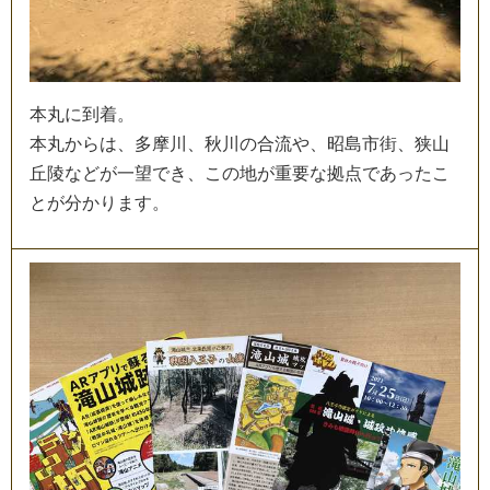
本
丸
に
到
着
。
本
丸
か
ら
は
、
多
摩
川
、
秋
川
の
合
流
や
、
昭
島
市
街
、
狭
山
丘
陵
な
ど
が
一
望
で
き
、
こ
の
地
が
重
要
な
拠
点
で
あ
っ
た
こ
と
が
分
か
り
ま
す
。