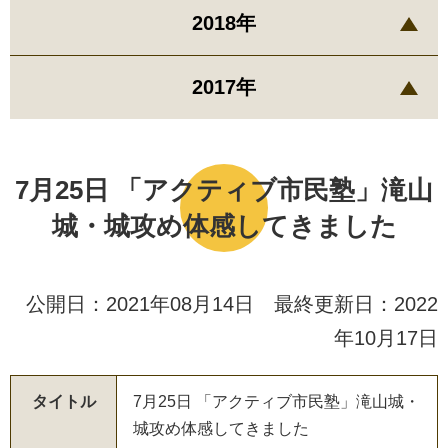
2018年
2017年
7月25日 「アクティブ市民塾」滝山
城・城攻め体感してきました
公開日：2021年08月14日 最終更新日：2022
年10月17日
タイトル
7
月
2
5
日
「
ア
ク
テ
ィ
ブ
市
民
塾
」
滝
山
城
・
城
攻
め
体
感
し
て
き
ま
し
た