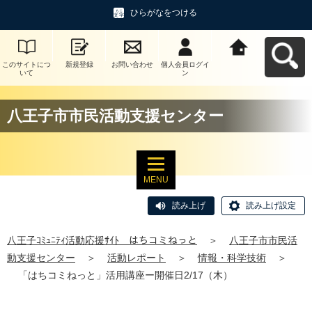
ひらがなをつける
このサイトにつ
新規登録
お問い合わせ
個人会員ログイ
八王子ｺﾐｭﾆﾃｨ活
いて
ン
動応援ｻｲﾄ はち
コミねっとへ戻
る
八王子市市民活動支援センター
MENU
読み上げ
読み上げ設定
八王子ｺﾐｭﾆﾃｨ活動応援ｻｲﾄ はちコミねっと
＞
八王子市市民活
動支援センター
＞
活動レポート
＞
情報・科学技術
＞
「はちコミねっと」活用講座ー開催日2/17（木）