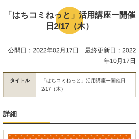
「はちコミねっと」活用講座ー開催
日2/17（木）
公開日：2022年02月17日 最終更新日：2022
年10月17日
タイトル
「
は
ち
コ
ミ
ね
っ
と
」
活
用
講
座
ー
開
催
日
2
/
1
7
（
木
）
詳細