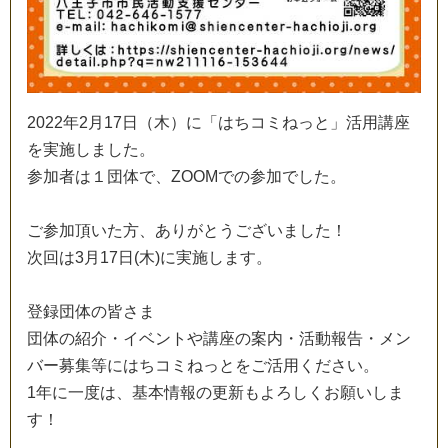
2
0
2
2
年
2
月
1
7
日
（
木
）
に
「
は
ち
コ
ミ
ね
っ
と
」
活
用
講
座
を
実
施
し
ま
し
た
。
参
加
者
は
１
団
体
で
、
Z
O
O
M
で
の
参
加
で
し
た
。
ご
参
加
頂
い
た
方
、
あ
り
が
と
う
ご
ざ
い
ま
し
た
！
次
回
は
3
月
1
7
日
(
木
)
に
実
施
し
ま
す
。
登
録
団
体
の
皆
さ
ま
団
体
の
紹
介
・
イ
ベ
ン
ト
や
講
座
の
案
内
・
活
動
報
告
・
メ
ン
バ
ー
募
集
等
に
は
ち
コ
ミ
ね
っ
と
を
ご
活
用
く
だ
さ
い
。
1
年
に
一
度
は
、
基
本
情
報
の
更
新
も
よ
ろ
し
く
お
願
い
し
ま
す
！