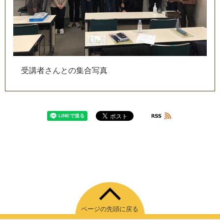
受
講
者
さ
ん
と
の
集
合
写
真
ページの先頭に戻る