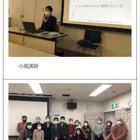
小
堀
講
師