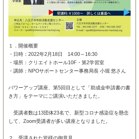
１
．
開
催
概
要
・
日
時
：
2
0
2
2
年
2
月
1
8
日
1
4
:
0
0
～
1
6
:
3
0
・
場
所
：
ク
リ
エ
イ
ト
ホ
ー
ル
1
0
F
・
第
2
学
習
室
・
講
師
：
N
P
O
サ
ポ
ー
ト
セ
ン
タ
ー
事
務
局
長
小
堀
悠
さ
ん
パ
ワ
ー
ア
ッ
プ
講
座
、
第
5
回
目
と
し
て
「
助
成
金
申
請
書
の
書
き
方
」
を
テ
ー
マ
に
ご
講
演
い
た
だ
き
ま
し
た
。
受
講
者
数
は
1
3
団
体
2
3
名
で
、
新
型
コ
ロ
ナ
感
染
症
を
懸
念
し
て
、
Z
o
o
m
受
講
者
が
多
い
講
座
と
な
り
ま
し
た
。
２
．
受
講
さ
れ
た
皆
様
の
御
意
見