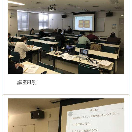
講
座
風
景