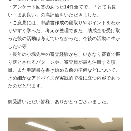
・
ア
ン
ケ
ー
ト
回
答
の
あ
っ
た
1
4
件
全
て
で
、
「
と
て
も
良
い
・
ま
あ
良
い
」
の
高
評
価
を
い
た
だ
き
ま
し
た
。
・
ご
意
見
に
は
、
申
請
書
作
成
の
段
取
り
や
ポ
イ
ン
ト
を
わ
か
り
や
す
く
学
べ
た
、
考
え
が
整
理
で
き
た
、
助
成
金
を
受
け
取
っ
た
後
の
活
動
は
考
え
て
い
な
か
っ
た
、
今
後
の
活
動
に
生
か
し
た
い
等
・
長
年
の
小
堀
先
生
の
審
査
経
験
か
ら
、
い
き
な
り
審
査
で
振
り
落
と
さ
れ
る
パ
タ
ー
ン
や
、
審
査
員
が
最
も
注
目
す
る
項
目
、
ま
た
申
請
書
を
書
き
始
め
る
前
の
準
備
な
ど
に
つ
い
て
、
き
め
細
か
な
ア
ド
バ
イ
ス
が
実
践
的
で
役
に
立
つ
内
容
で
あ
っ
た
の
だ
と
思
ま
す
。
御
受
講
い
た
だ
い
皆
様
、
あ
り
が
と
う
ご
ざ
い
ま
し
た
。