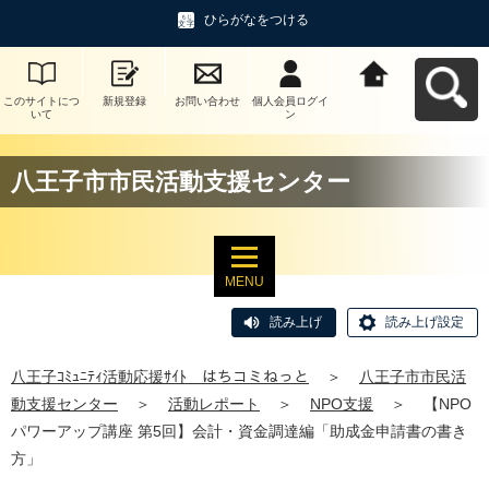
ひらがなをつける
このサイトにつ
新規登録
お問い合わせ
個人会員ログイ
八王子ｺﾐｭﾆﾃｨ活
いて
ン
動応援ｻｲﾄ はち
コミねっとへ戻
る
八王子市市民活動支援センター
MENU
読み上げ
読み上げ設定
八王子ｺﾐｭﾆﾃｨ活動応援ｻｲﾄ はちコミねっと
＞
八王子市市民活
動支援センター
＞
活動レポート
＞
NPO支援
＞
【NPO
パワーアップ講座 第5回】会計・資金調達編「助成金申請書の書き
方」