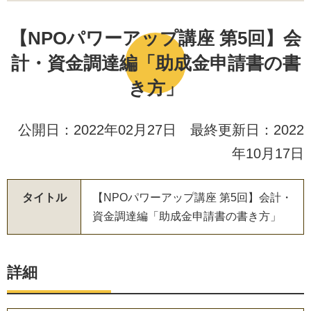
【NPOパワーアップ講座 第5回】会
計・資金調達編「助成金申請書の書
き方」
公開日：2022年02月27日 最終更新日：2022
年10月17日
タイトル
【
N
P
O
パ
ワ
ー
ア
ッ
プ
講
座
第
5
回
】
会
計
・
資
金
調
達
編
「
助
成
金
申
請
書
の
書
き
方
」
詳細