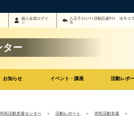
わ
個人会員ログイ
八王子ｺﾐｭﾆﾃｨ活動応援ｻｲﾄ はち
ン
る
ンター
お知らせ
イベント・講座
活動レポ
市民活動支援センター
＞
活動レポート
＞
市民活動支援
＞