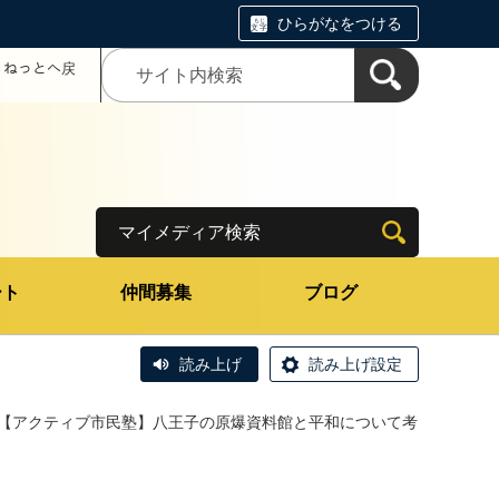
ひらがなをつける
コミねっとへ戻
マイメディア検索
ート
仲間募集
ブログ
読み上げ
読み上げ設定
【アクティブ市民塾】八王子の原爆資料館と平和について考