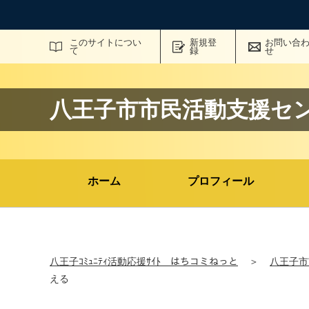
サイト内検索
このサイトについ
新規登
お問い合
て
録
せ
八王子市市民活動支援セ
ホーム
プロフィール
八王子ｺﾐｭﾆﾃｨ活動応援ｻｲﾄ はちコミねっと
＞
八王子市
える