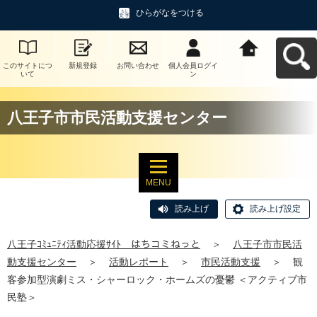
ひらがなをつける
このサイトにつ
新規登録
お問い合わせ
個人会員ログイ
八王子ｺﾐｭﾆﾃｨ活
いて
ン
動応援ｻｲﾄ はち
コミねっとへ戻
る
八王子市市民活動支援センター
MENU
読み上げ
読み上げ設定
八王子ｺﾐｭﾆﾃｨ活動応援ｻｲﾄ はちコミねっと
＞
八王子市市民活
動支援センター
＞
活動レポート
＞
市民活動支援
＞
観
客参加型演劇ミス・シャーロック・ホームズの憂鬱 ＜アクティブ市
民塾＞