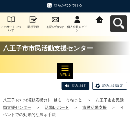
ひらがなをつける
このサイトにつ
新規登録
お問い合わせ
個人会員ログイ
八王子ｺﾐｭﾆﾃｨ活
いて
ン
動応援ｻｲﾄ はち
コミねっとへ戻
る
八王子市市民活動支援センター
MENU
読み上げ
読み上げ設定
八王子ｺﾐｭﾆﾃｨ活動応援ｻｲﾄ はちコミねっと
＞
八王子市市民活
動支援センター
＞
活動レポート
＞
市民活動支援
＞
イ
ベントでの効果的な展示手法