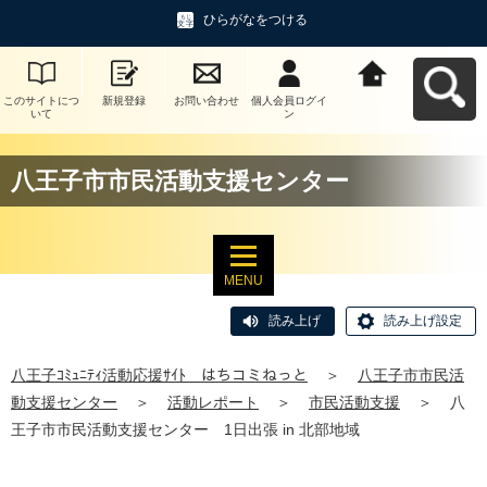
ひらがなをつける
このサイトにつ
新規登録
お問い合わせ
個人会員ログイ
八王子ｺﾐｭﾆﾃｨ活
いて
ン
動応援ｻｲﾄ はち
コミねっとへ戻
る
八王子市市民活動支援センター
MENU
読み上げ
読み上げ設定
八王子ｺﾐｭﾆﾃｨ活動応援ｻｲﾄ はちコミねっと
＞
八王子市市民活
動支援センター
＞
活動レポート
＞
市民活動支援
＞
八
王子市市民活動支援センター 1日出張 in 北部地域