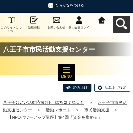
ひらがなをつける
このサイトにつ
新規登録
お問い合わせ
個人会員ログイ
八王子ｺﾐｭﾆﾃｨ活
いて
ン
動応援ｻｲﾄ はち
コミねっとへ戻
る
八王子市市民活動支援センター
MENU
読み上げ
読み上げ設定
八王子ｺﾐｭﾆﾃｨ活動応援ｻｲﾄ はちコミねっと
＞
八王子市市民活
動支援センター
＞
活動レポート
＞
市民活動支援
＞
【NPOパワーアップ講座】第4回「資金を集める」