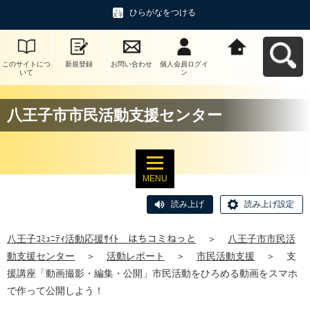
ひらがなをつける
このサイトにつ
新規登録
お問い合わせ
個人会員ログイ
八王子ｺﾐｭﾆﾃｨ活
いて
ン
動応援ｻｲﾄ はち
コミねっとへ戻
る
八王子市市民活動支援センター
MENU
読み上げ
読み上げ設定
八王子ｺﾐｭﾆﾃｨ活動応援ｻｲﾄ はちコミねっと
＞
八王子市市民活
動支援センター
＞
活動レポート
＞
市民活動支援
＞
支
援講座「動画撮影・編集・公開」市民活動をひろめる動画をスマホ
で作って公開しよう！