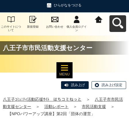
ひらがなをつける
このサイトにつ
新規登録
お問い合わせ
個人会員ログイ
八王子ｺﾐｭﾆﾃｨ活
いて
ン
動応援ｻｲﾄ はち
コミねっとへ戻
る
八王子市市民活動支援センター
MENU
読み上げ
読み上げ設定
八王子ｺﾐｭﾆﾃｨ活動応援ｻｲﾄ はちコミねっと
＞
八王子市市民活
動支援センター
＞
活動レポート
＞
市民活動支援
＞
【NPOパワーアップ講座】第2回「団体の運営」