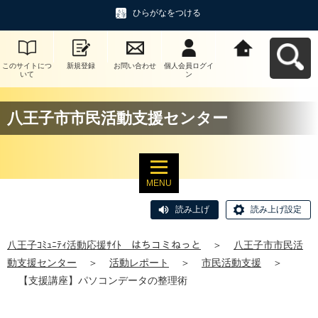
ひらがなをつける
このサイトにつ
新規登録
お問い合わせ
個人会員ログイ
八王子ｺﾐｭﾆﾃｨ活
いて
ン
動応援ｻｲﾄ はち
コミねっとへ戻
る
八王子市市民活動支援センター
MENU
読み上げ
読み上げ設定
八王子ｺﾐｭﾆﾃｨ活動応援ｻｲﾄ はちコミねっと
＞
八王子市市民活
動支援センター
＞
活動レポート
＞
市民活動支援
＞
【支援講座】パソコンデータの整理術