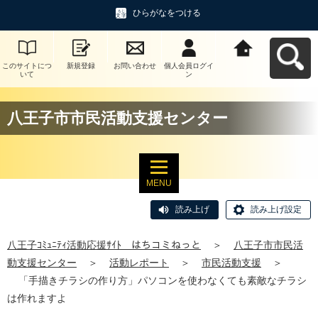
ひらがなをつける
このサイトにつ
新規登録
お問い合わせ
個人会員ログイ
八王子ｺﾐｭﾆﾃｨ活
いて
ン
動応援ｻｲﾄ はち
コミねっとへ戻
る
八王子市市民活動支援センター
MENU
読み上げ
読み上げ設定
八王子ｺﾐｭﾆﾃｨ活動応援ｻｲﾄ はちコミねっと
＞
八王子市市民活
動支援センター
＞
活動レポート
＞
市民活動支援
＞
「手描きチラシの作り方」パソコンを使わなくても素敵なチラシ
は作れますよ